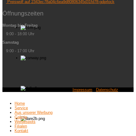
Preiswolf auf 2343ec78a04c6ea9d80806345d31fd78-gdprlock
Öffnungszeiten
Montag bis Freitag
9:00 - 18:00 Uhr
Samstag
9:00 - 17:00 Uhr
Copyright © 2021 RF SCHUH+SPORT.
Impressum
/
Datenschutz
Home
Service
Aus unserer Werbung
Galerie
Werbespots
Filialen
Kontakt