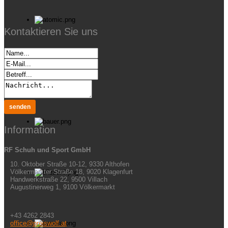
Kontaktieren Sie uns
Information
RF Schuh und Sport GmbH
10. Oktober Straße 10-12, 9330 Althofen
Völkermarkter Straße 18, 9020 Klagenfurt
Handwerkstraße 22, 9500 Villach
Augustinerweg 1, 9100 Völkermarkt
+43 4262 2843
office@preiswolf.at